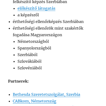
felkészítő képzés Szerbiában
előkészítő látogatás
a képzésről
érthetőségi ellenőrképzés Szerbiában
érthetőségi ellenőrök mint szakértők
fogadása Magyarországon
Németországból
Spanyolországból
Szerbiából
Szlovákiából
Szlovéniából
Partnerek:
Bethesda Szeretetszolgálat, Szerbia
CABkom, Németország