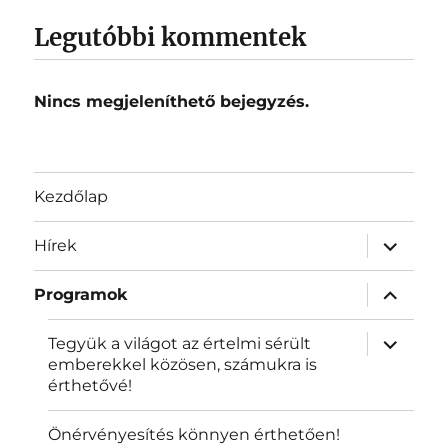
Legutóbbi kommentek
Nincs megjeleníthető bejegyzés.
Kezdőlap
almenü
Hírek
szétnyit
almenü
Programok
szétnyit
almenü
Tegyük a világot az értelmi sérült
szétnyit
emberekkel közösen, számukra is
érthetővé!
Önérvényesítés könnyen érthetően!